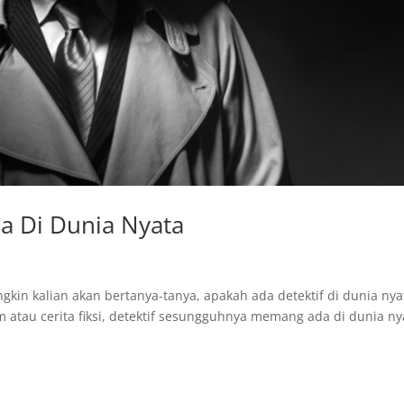
da Di Dunia Nyata
ngkin kalian akan bertanya-tanya, apakah ada detektif di dunia nya
lm atau cerita fiksi, detektif sesungguhnya memang ada di dunia ny