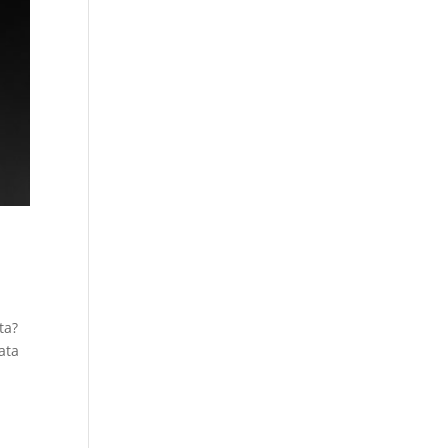
ta?
ata