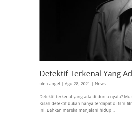
Detektif Terkenal Yang A
oleh
angel
|
Agu 28, 2021
|
News
Detektif terkenal yang ada di dunia nyata? Mu
Kisah detektif bukan hanya terdapat di film-fi
ini. Bahkan mereka menjalani hidup...