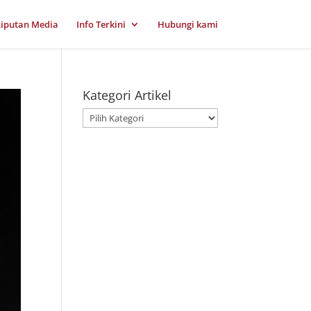
Liputan Media
Info Terkini
Hubungi kami
Kategori Artikel
Kategori
Artikel