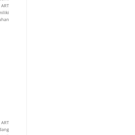
a ART
iliki
kuhan
 ART
adang