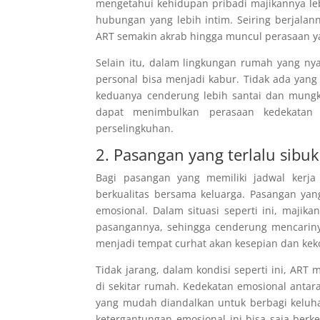
mengetahui kehidupan pribadi majikannya leb
hubungan yang lebih intim. Seiring berjala
ART semakin akrab hingga muncul perasaan y
Selain itu, dalam lingkungan rumah yang ny
personal bisa menjadi kabur. Tidak ada yang
keduanya cenderung lebih santai dan mungki
dapat menimbulkan perasaan kedekatan
perselingkuhan.
2. Pasangan yang terlalu sibuk
Bagi pasangan yang memiliki jadwal kerja
berkualitas bersama keluarga. Pasangan ya
emosional. Dalam situasi seperti ini, maji
pasangannya, sehingga cenderung mencarinya
menjadi tempat curhat akan kesepian dan kek
Tidak jarang, dalam kondisi seperti ini, ART
di sekitar rumah. Kedekatan emosional antar
yang mudah diandalkan untuk berbagi keluha
ketergantungan emosional ini bisa saja be