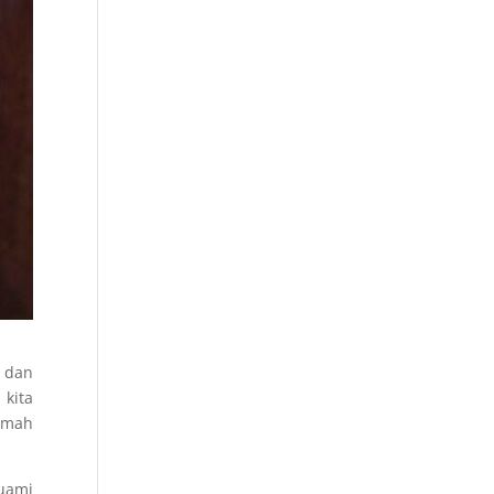
a dan
 kita
Rumah
uami