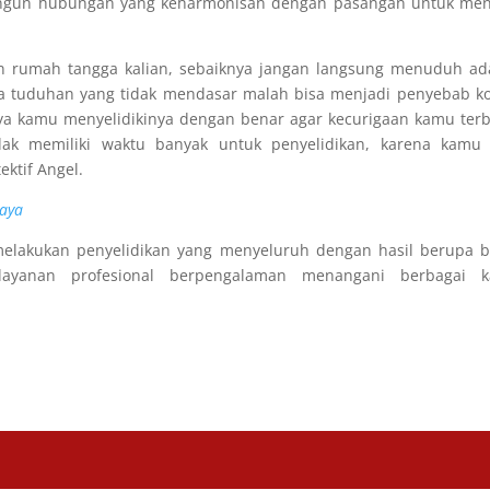
bangun hubungan yang keharmonisan dengan pasangan untuk men
gan rumah tangga kalian, sebaiknya jangan langsung menuduh a
a tuduhan yang tidak mendasar malah bisa menjadi penyebab ko
ya kamu menyelidikinya dengan benar agar kecurigaan kamu terb
dak memiliki waktu banyak untuk penyelidikan, karena kamu 
ktif Angel.
caya
melakukan penyelidikan yang menyeluruh dengan hasil berupa b
layanan profesional berpengalaman menangani berbagai k