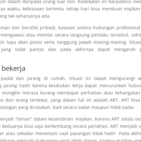
ih dalam daripada orang luar lain. Kedekatan ini berpotensi me
nnya waktu, kebiasaan bertemu setiap hari bisa membuat majika
ang tak seharusnya ada.
aman dan bersifat pribadi, batasan antara hubungan profesiona
 mengawasi atau menilai secara langsung perilaku tersebut, seh
n lupa akan posisi serta tanggung jawab masing-masing. Situas
 yang tidak pantas dan pada akhirnya dapat mengarah 
 bekerja
 padat dan jarang di rumah, situasi ini dapat mengurangi w
ng jarang hadir karena kesibukan kerja dapat menurunkan hubu
kan mungkin merasa kurang mendapat perhatian atau kehangatan
 dari orang terdekat, yang dalam hal ini adalah ART. ART bisa
osongan yang dirasakan, baik secara sadar maupun tidak sadar.
 menjadi “teman” dalam kesendirian majikan. Karena ART selalu b
a keduanya bisa saja berkembang secara perlahan. ART menjadi 
n atau sekadar menemani saat pasangan tidak hadir. Pada akhi
rkembang menjadi hubungan yang lebih dalam, karena majikan m