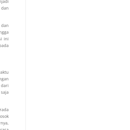
njadi
n dan
l dan
ingga
i ini
pada
aktu
ngan
 dari
 saja
erada
sosok
rnya,
erasa