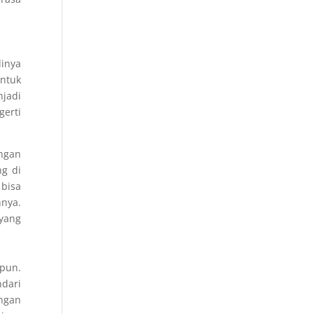
inya
ntuk
njadi
gerti
engan
g di
 bisa
nnya.
 yang
pun.
dari
ngan