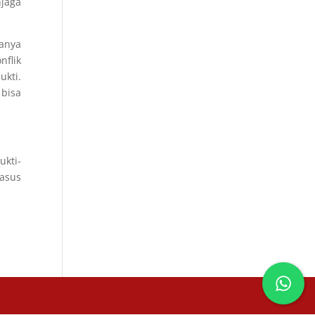
jaga
danya
nflik
ukti.
bisa
ukti-
asus