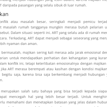
 daripada pasangan yang selalu sibuk di luar rumah.
ikan
lik atau masalah besar, seringkali menjadi pemicu terjad
bat masalah rumah tangganya mungkin merasa butuh pelarian u
ebut. Dalam situasi seperti ini, ART yang selalu ada di rumah me
cara. Terkadang, ART dapat menjadi sebagai seseorang yang men
lebih nyaman dan aman.
ng bermasalah, majikan sering kali merasa ada jarak emosional d
arian untuk mendapatkan perhatian dan kehangatan yang kuran
lam konflik ini, tetapi keterlibatan emosionalnya dengan majikan
i jika ART merasa berempati atau kasihan dengan kondisi majika
an begitu saja, karena bisa saja berkembang menjadi hubungan
n.
 merupakan salah satu bahaya yang bisa terjadi kepada siapa
apat mencegah hal yang lebih besar terjadi. Untuk menghin
perlu memahami dan menetapkan batasan yang jelas dalam hubu